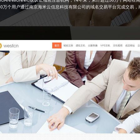
00万个用户通过南京海米云信息科技有限公司的域名交易平台完成交易