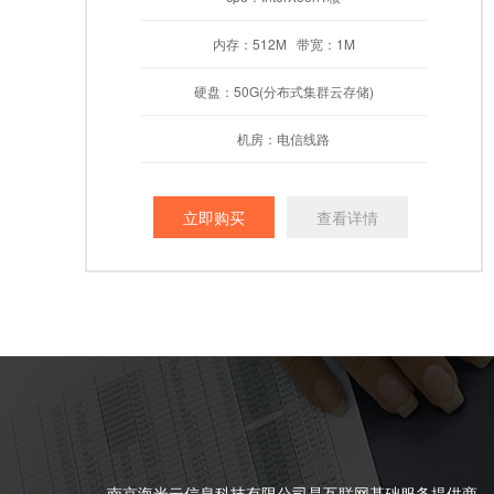
内存：512M 带宽：1M
硬盘：50G(分布式集群云存储)
机房：电信线路
立即购买
查看详情
南京海米云信息科技有限公司是互联网基础服务提供商，IC