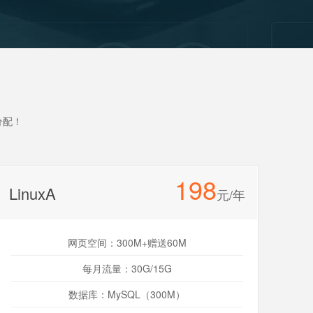
分配！
198
LinuxA
元/年
网页空间：300M+赠送60M
每月流量：30G/15G
数据库：MySQL（300M）