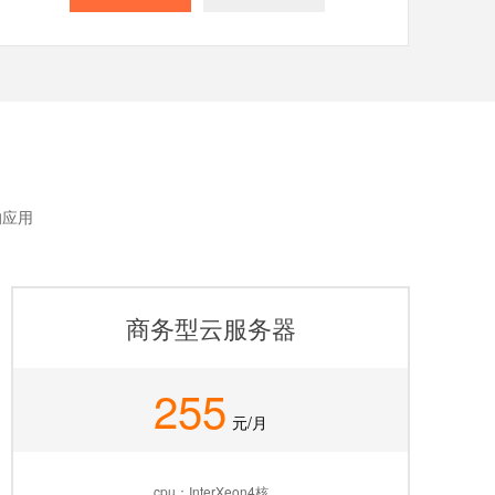
的应用
商务型云服务器
255
元/月
cpu：InterXeon4核