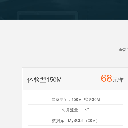
全新
68
体验型150M
元/年
网页空间：150M+赠送30M
每月流量：15G
数据库：MySQL5（30M）