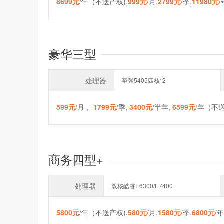
8699元
/年（不送产权),
999元
/月,
2799元
/季,
11980元
豪华三型
处理器
至强5405四核*2
599元
/月，
1799元
/季,
3400元
/半年,
6599元
/年（不送
商务四型+
处理器
双核酷睿E6300/E7400
5800元
/年（不送产权),
580元
/月,
1580元
/季,
6800元
/