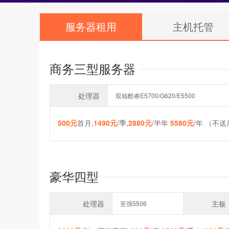
服务器租用
主机托管
商务三型服务器
处理器
双核酷睿E5700/G620/E5500
500元
首月,
1490元
/季,
2880元
/半年
5580元
/年 （不
豪华四型
处理器
主板
至强5506