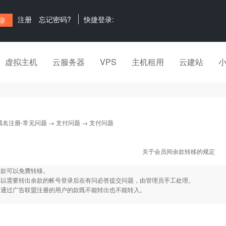
注册
忘记密码?
快捷登录:
虚拟主机
云服务器
VPS
主机租用
云建站
域名注册-常见问题
→
支付问题
→ 支付问题
关于会员间余款转移的规定
余款可以免费转移。
：以需要转出余款的帐号登录后在有问必答提交问题，由管理员手工处理。
：通过广告联盟注册的用户的款既不能转出也不能转入。