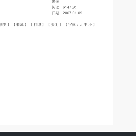
来源：
阅读：
6147
次
日期：
2007-01-09
朋友
】 【
收藏
】 【
打印
】 【
关闭
】 【 字体：
大
中
小
】