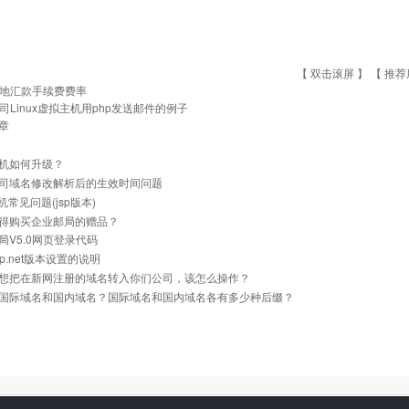
【 双击滚屏 】 【
推荐
地汇款手续费费率
司Linux虚拟主机用php发送邮件的例子
章
机如何升级？
司域名修改解析后的生效时间问题
主机常见问题(jsp版本)
得购买企业邮局的赠品？
局V5.0网页登录代码
p.net版本设置的说明
想把在新网注册的域名转入你们公司，该怎么操作？
国际域名和国内域名？国际域名和国内域名各有多少种后缀？