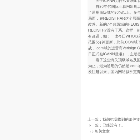
关于ICANN为什么要增加
自80年代国际互联网出现以来，
了通用顶级域的80%以上。多年
局面，在REGISTRAR这个
改善。新的7个顶级域的REGIS
REGISTRY没有干系。这样，
有改进，如：一改今日WHOIS分散
范围5分钟更新，此前.COM
战，.com域的运营商Verisign 
日正式被ICANN批准），主
看了这些有关顶级域名及国内
为止，最为通用的仍然是.com
发注册以来，国内网站似乎更青
上一篇：
我想把我收到的邮件转发
下一篇：已经没有了。
>> 相关文章