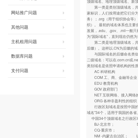
顶级域名、地理顶级域名、新
第一类是类别顶级域名，共有7
网站推广问题
家标识，人们按用途把它们分为
务）；.org（用于组织协会等）
织）。 最初的域名体系也主要供
其他问题
发展，.edu、.gov、.mil
为“国际域名”，直到现在仍然
主机租用问题
第二类是地理顶级域名，共有2
后缀）。这样以.CN为后缀的域
与国际域名的后缀命名类似，
数据库问题
二级域名：可以在.com.cn
类别域名是依照申请机构的性
支付问题
AC 科研机构
COM 工、商、金融等企业
EDU 教育机构
GOV 政府部门
NET 互联网络、接入网络的信
ORG 各种非盈利性的组织
行政区划域名是按照中国的各
域名"34个，适用于我国的各省、
中国34个顶级域名之行政区
BJ-北京市； SH
CQ-重庆市； HE
NM -内蒙古自治区； 