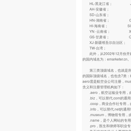
HL-黑龙江省； J
AH-安徽省； FJ
SD-山东省； HA
HN-湖南省； GD
HI-海南省； SC
YN -云南省； XZ
GS-甘肃省； QH
XJ-新疆维吾尔自治区；
TW-台湾； HK
此外，从2002年12月份开始
的国内域名为：emarketer.cn。
第三类顶级域名，也就是所谓的“
的国际顶级域名，也包含7类：biz,
aero需是航空业公司注册，m
含义和注册管理机构如下：
.aero，航空运输业专用，
.biz，可以替代.com的通用
.coop，商业合作社专用，
.info，可以替代.net的通
.museum，博物馆专用，
.name，是个人网站的专用域名
.pro，医生和律师等职业专用